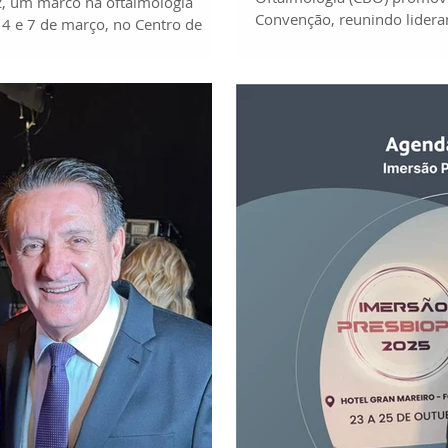
, um marco na oftalmologia
Convenção, reunindo lidera
s 4 e 7 de março, no Centro de
regiões do país. Nesta conv
Paulo, o 48º SIMASP – Congresso
membro do CDG, o Conselho
is de 2.500 participantes em uma
composto por seus ex-pres
mo nível. O evento consolidou-se
programação plural, o event
rmas de aprendizado, inovação e
conversa e apresentações v
e para a indústria do setor, com
e