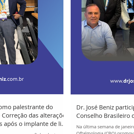
 como palestrante do
Dr. José Beniz parti
 Correção das alterações
Conselho Brasileiro 
s após o implante de lio
Na última semana de janeiro
pla
Oftalmologia (CBO) promove