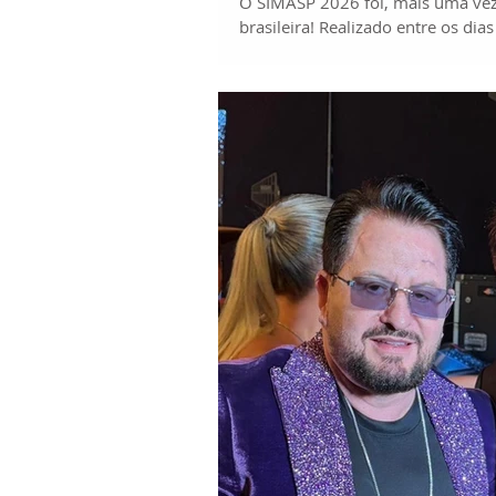
O SIMASP 2026 foi, mais uma vez
brasileira! Realizado entre os dia
Convenções Frei Caneca, em São 
da Oftalmo da Escola – reuniu ma
programação científica de altíssi
como uma das principais platafo
atualização para oftalmologistas 
lançamentos, tendências globais 