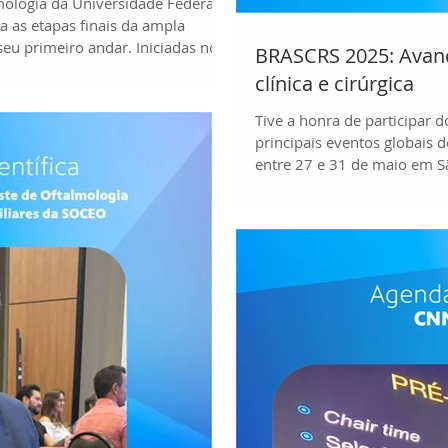
mologia da Universidade Federal
 as etapas finais da ampla
seu primeiro andar. Iniciadas no
BRASCRS 2025: Avanç
dadas com grande expectativa por
clínica e cirúrgica
 usuários do serviço, pois
 aprimorar a qualidade e a
Tive a honra de participar 
tados à população. Estive com o
principais eventos globais de
ria do CEROF-U
entre 27 e 31 de maio em S
especialistas de excelência 
elevam os padrões da oftalm
contribuições englobaram: 
otimização de resultados ci