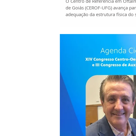
O Centro de Referência em Oftal
de Goiás (CEROF-UFG) avança para
adequação da estrutura física do 
ano passado, as obras são aguar
toda a equipe, pacientes e demais
marcam um importante passo para
eficiência dos atendimentos pres
professor Marcos Ávila, a direto