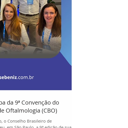
cipa da 9ª Convenção do
de Oftalmologia (CBO)
, o Conselho Brasileiro de
u, em São Paulo, a 9ª edição de sua