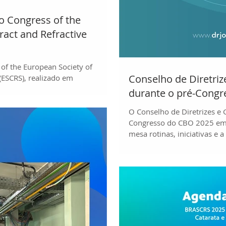
do Congress of the
ract and Refractive
 of the European Society of
Conselho de Diretriz
(ESCRS), realizado em
 a 16 de setembro. O congresso
durante o pré-Cong
rangente e produtiva sobre os
tarata e refrativa, apresentados
O Conselho de Diretrizes e 
el, sessões de vídeo, wetlabs e
Congresso do CBO 2025 em 
ientíficos, além de uma valiosa
mesa rotinas, iniciativas e 
olegas e especi
oftalmologistas. Esses debat
caminhos, alinhar estratégia
especialidade, sempre com f
promoção da saúde ocular 
ex-presidentes do CBO, a atu