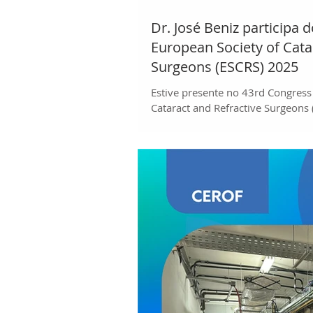
Dr. José Beniz participa 
European Society of Cata
Surgeons (ESCRS) 2025
Estive presente no 43rd Congress
Cataract and Refractive Surgeons 
Copenhague, na Dinamarca, de 12
proporcionou uma atualização ab
últimos avanços em cirurgia de ca
por meio de simpósios de alto nív
robustas discussões de pôsteres c
oportunidade para conexão com c