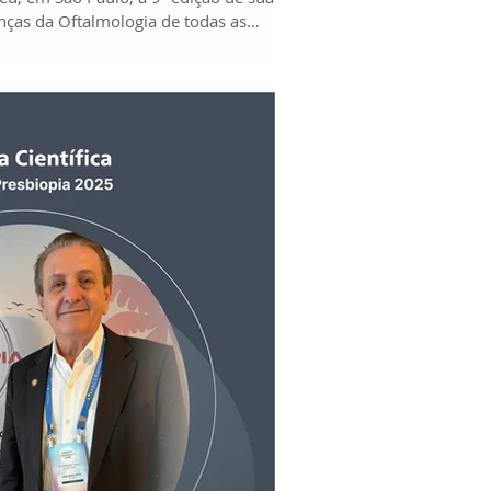
nças da Oftalmologia de todas as
enção tive a honra de participar como
 de Diretrizes e Gestão do CBO,
identes e membros eleitos. Com uma
o foi estruturado em debates, rodas de
oltadas aos desafios contemporâ