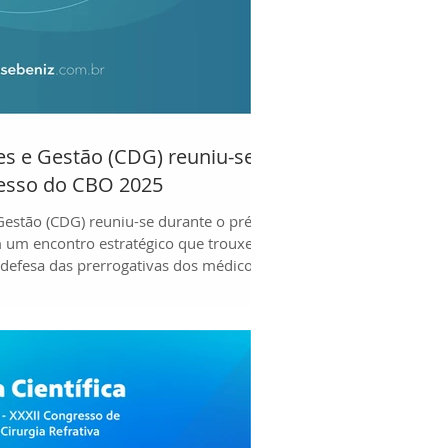
es e Gestão (CDG) reuniu-se
resso do CBO 2025
Gestão (CDG) reuniu-se durante o pré-
um encontro estratégico que trouxe à
a defesa das prerrogativas dos médicos
es são essenciais para definir
s e fortalecer o futuro da nossa
oco na valorização profissional e na
da população. O CDG, composto por
al diretoria exe