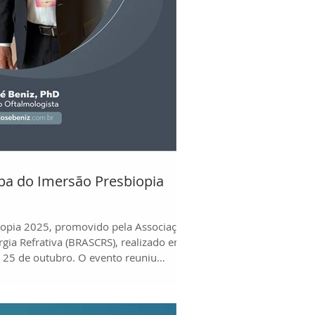
cipa do Imersão Presbiopia
biopia 2025, promovido pela Associação
urgia Refrativa (BRASCRS), realizado em
 e 25 de outubro. O evento reuniu
is em um auditório lotado, com uma
 de experiências e na atualização
ativa e catarata. Através de palestras e