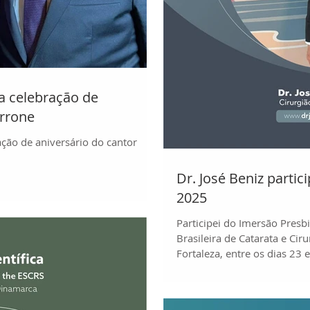
da celebração de
arrone
ração de aniversário do cantor
Dr. José Beniz parti
2025
Participei do Imersão Pres
Brasileira de Catarata e Cir
Fortaleza, entre os dias 23
especialistas e profissiona
programação focada na troca
profissional em cirurgia refr