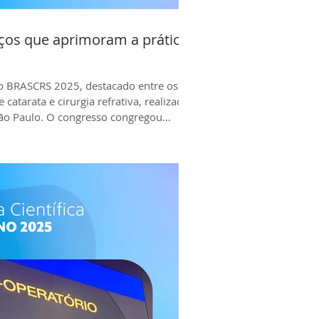
os que aprimoram a prática
do BRASCRS 2025, destacado entre os
 catarata e cirurgia refrativa, realizado
ão Paulo. O congresso congregou
para debater inovações e técnicas que
ologia clínica e cirúrgica. Minhas
• Coordenação de discussões sobre
rúrgicos • Apresentações de temas
fundamentais para a prática: - Dicas