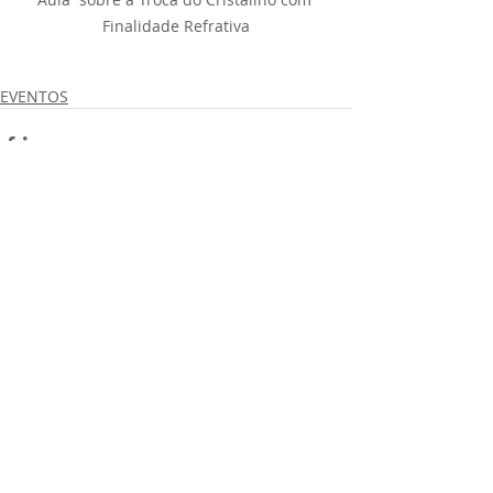
Finalidade Refrativa
EVENTOS
Comentários
Escreva um comentário
Av. T.2 Nº 401