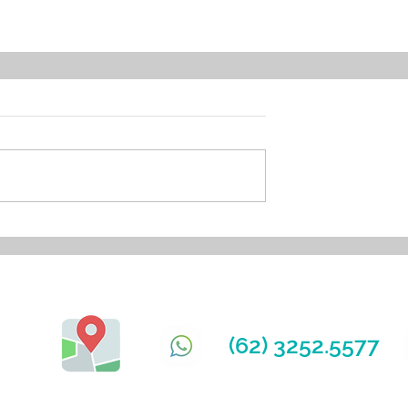
EÇO
FALE CONOSCO
 Nº 401
(62) 3252.5577
Bueno
 GO