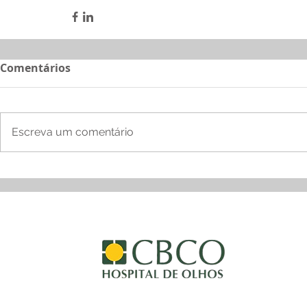
Comentários
Escreva um comentário
ENDER
Av. T.2
Setor 
Goiânia